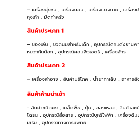
– เครื่องนุ่งห่ม , เครื่องนอน , เครื่องแต่งกาย , เครื่อง
ถุงเท้า , มีดทำครัว
สินค้าประเภท 1
– ของเล่น , ขวดนมสำหรับเด็ก , อุปกรณ์ตกแต่งยานพาหน
หมวกกันน๊อก , อุปกรณ์คอมพิวเอตร์ , เครื่องจักร
สินค้าประเภท 2
– เครื่องสำอาง , สินค้าบริโภค , น้ำยาทาเล็บ , อาหารส
สินค้าห้ามนำเข้า
- สินค้าชนิดผง , เมล็ดพืช , ปุ๋ย , ของเหลว , สินค้าละเ
โดรน , อุปกรณ์สื่อสาร , อุปกรณ์บุหรี่ไฟฟ้า , เครื่อง
เสริม , อุปกรณ์ทางการแพทย์