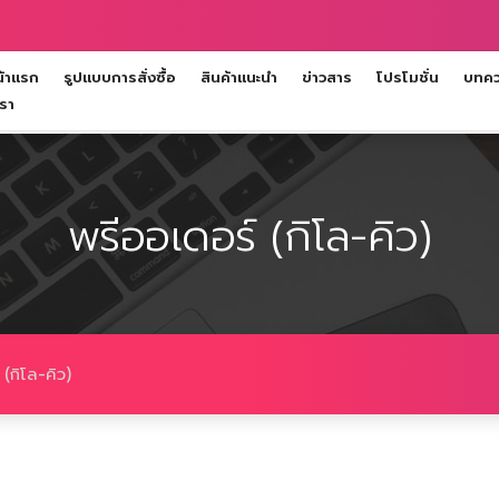
้าแรก
รูปแบบการสั่งซื้อ
สินค้าแนะนำ
ข่าวสาร
โปรโมชั่น
บทควา
เรา
พรีออเดอร์ (กิโล-คิว)
(กิโล-คิว)