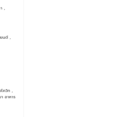
า ,
ยนต์ ,
จโควิท ,
 ยา อาหาร