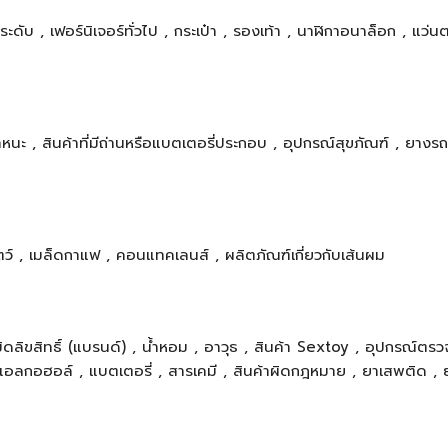
ประดับ , เฟอร์นิเจอร์ทั่วไป , กระเป๋า , รองเท้า , นาฬิกาอนาล็อก , แว่นต
ะ , สินค้าที่มีถ่านหรือแบตเตอรี่ประกอบ , อุปกรณ์สุขภัณฑ์ , ยางรถ
ัตว์ , เมล็ดกาแฟ , คอนแทคเลนส์ , ผลิตภัณฑ์เกี่ยวกับเส้นผม
มิดลิขสิทธิ์ (แบรนด์) , น้ำหอม , อาวุธ , สินค้า Sextoy , อุปกรณ์ตรว
ดื่มแอลกอฮอล์ , แบตเตอรี่ , สารเคมี , สินค้าผิดกฎหมาย , ยาเสพติด ,