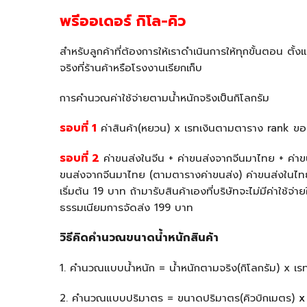
พรีออเดอร์ กิโล-คิว
สำหรับลูกค้าที่ต้องการให้เราดำเนินการให้ทุกขั้นตอน ตั้
จริงที่ร้านค้าหรือโรงงานเรียกเก็บ
การคำนวณค่าใช้จ่ายตามน้ำหนักจริงเป็นกิโลกรัม
รอบที่
1
ค่าสินค้า(หยวน) x เรทเงินตามตาราง rank ขอ
รอบที่
2
ค่าขนส่งในจีน + ค่าขนส่งจากจีนมาไทย + ค่าขนส
ขนส่งจากจีนมาไทย (ตามตารางค่าขนส่ง) ค่าขนส่งในไทย
เริ่มต้น 19 บาท ถ้ามารับสินค้าเองที่บริษัทจะไม่มีค่าใช้จ
ธรรมเนียมการจัดส่ง 199 บาท
วิธีคิดคำนวณขนาดน้ำหนักสินค้า
1. คำนวณแบบน้ำหนัก = น้ำหนักตามจริง(กิโลกรัม) x เ
2. คำนวณแบบปริมาตร = ขนาดปริมาตร(คิวบิกเมตร)
x