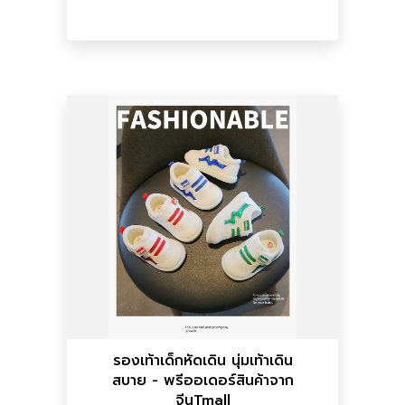
เพิ่มลงตะกร้า
เพิ่มลงตะกร้า
ราคาไทย :
169.76 บาท
ราคาจีน :
32.90
รองเท้า
รองเท้าเด็กหัดเดิน นุ่มเท้าเดิน
สบาย - พรีออเดอร์สินค้าจาก
พรีออเดอร์สินค้าจากจีนTmall
จีนTmall