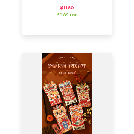
สินค้าจากจีน Taobao
ซองอั่งเปาปีมังกรทอง 2024 - สั่ง
11.80
60.89 บาท
เพิ่มลงตะกร้า
เพิ่มลงตะกร้า
ราคาไทย :
19.61 บาท
ราคาจีน :
3.80
อื่นๆ