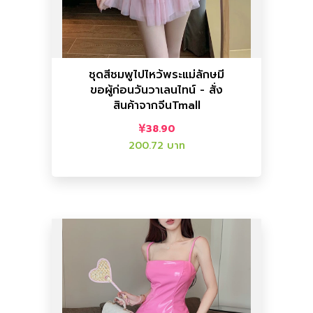
ราคาไทย :
200.72 บาท
ราคาจีน :
38.90
เสื้อแฟชั่นผู้หญิง
ชุดสีชมพูไปไหว้พระแม่ลักษมี
ขอผู้ก่อนวันวาเลนไทน์ - สั่ง
วันวาเลนไทน์ - สั่งสินค้าจากจีนTmall
สินค้าจากจีนTmall
ชุดสีชมพูไปไหว้พระแม่ลักษมี ขอผู้ก่อน
38.90
200.72 บาท
เพิ่มลงตะกร้า
เพิ่มลงตะกร้า