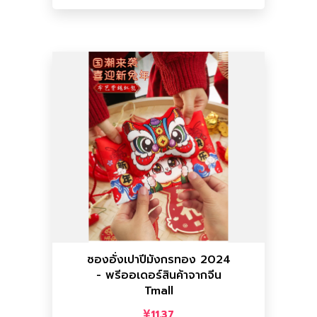
เพิ่มลงตะกร้า
เพิ่มลงตะกร้า
ราคาไทย :
58.67 บาท
ราคาจีน :
11.37
อื่นๆ
ซองอั่งเปาปีมังกรทอง 2024
- พรีออเดอร์สินค้าจากจีน
เดอร์สินค้าจากจีน Tmall
Tmall
ซองอั่งเปาปีมังกรทอง 2024 - พรีออ
11.37