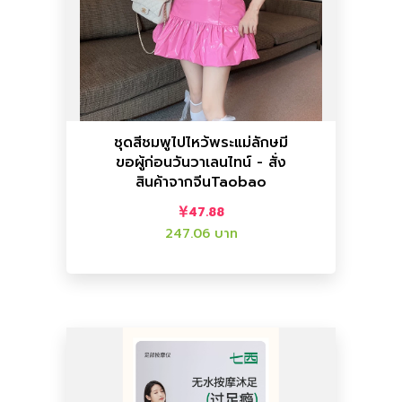
ราคาไทย :
247.06 บาท
ราคาจีน :
47.88
เสื้อแฟชั่นผู้หญิง
ชุดสีชมพูไปไหว้พระแม่ลักษมี
ขอผู้ก่อนวันวาเลนไทน์ - สั่ง
จีนTaobao
สินค้าจากจีนTaobao
วันวาเลนไทน์ - สั่งสินค้าจาก
ชุดสีชมพูไปไหว้พระแม่ลักษมี ขอผู้ก่อน
47.88
247.06 บาท