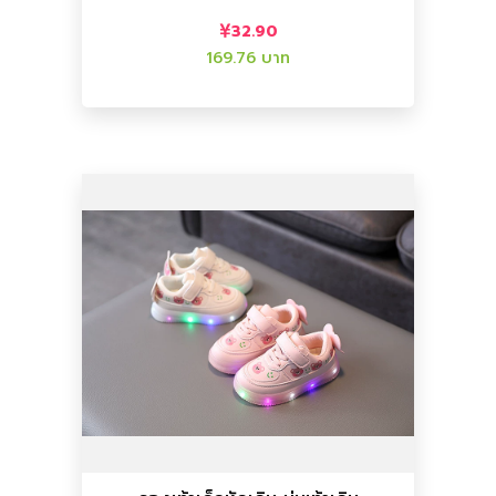
รองเท้าเด็กหัดเดิน นุ่มเท้าเดินสบาย -
32.90
169.76 บาท
เพิ่มลงตะกร้า
เพิ่มลงตะกร้า
ราคาไทย :
252.84 บาท
ราคาจีน :
49.00
รองเท้า