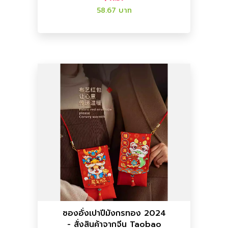
58.67 บาท
เพิ่มลงตะกร้า
เพิ่มลงตะกร้า
ราคาไทย :
60.89 บาท
ราคาจีน :
11.80
อื่นๆ
ซองอั่งเปาปีมังกรทอง 2024
- สั่งสินค้าจากจีน Taobao