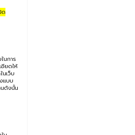
มิด
ิบในการ
อียดให้
าในเว็บ
ของแบบ
ดังนั้น