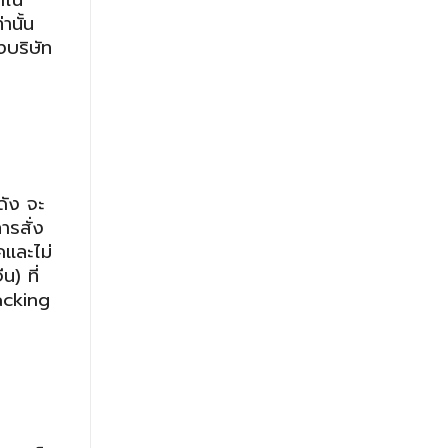
าใน
านั้น
งบริษัท
ดัง จะ
ารสั่ง
คและไม่
) ที่
racking