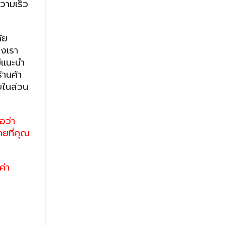
วามเร็ว
ัย
างเรา
ม่แนะนำ
้านค้า
บในส่วน
อว่า
ายที่คุณ
ค่า